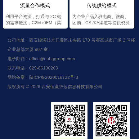
流量合作模式
传统供给模式
利用平台资源，打通与 2C 端
为企业产品入驻电商、微商、
的需求链接，C2M+0EM（柔
团购、CS /KA渠道等提供资源
性+定制）
公司地址：西安经济技术开发区未央路 170 号赛高城市广场 2 号楼
企业总部大厦 907 室
电子邮箱：office@eubggroup.com
联系电话：029-86100263
网站备案：陕ICP备2020018722号-3
版权所有 © 2026 西安恒赢致远信息科技有限公司