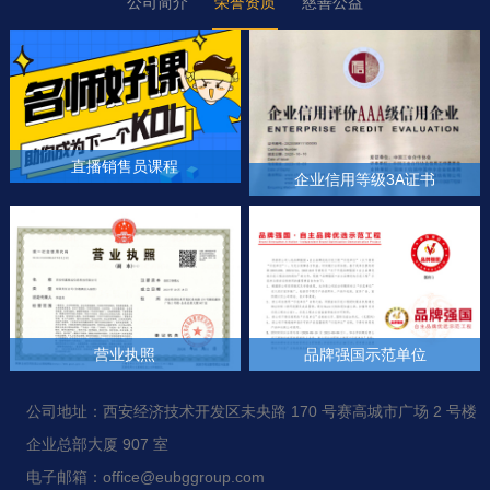
公司简介
荣誉资质
慈善公益
直播销售员课程
企业信用等级3A证书
+
+
营业执照
品牌强国示范单位
+
+
公司地址：西安经济技术开发区未央路 170 号赛高城市广场 2 号楼
企业总部大厦 907 室
电子邮箱：office@eubggroup.com