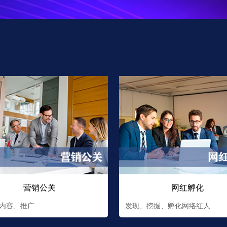
营销公关
网红孵化
内容、推广
发现、挖掘、孵化网络红人