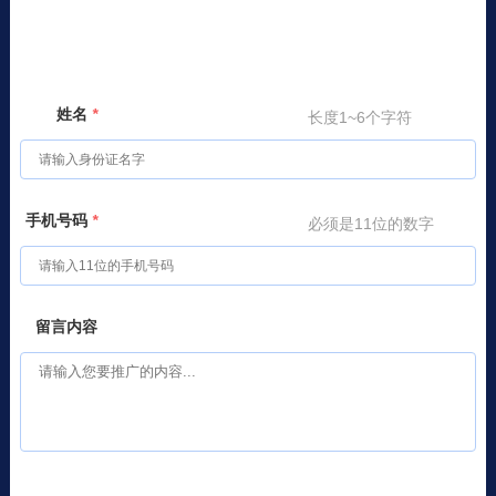
姓名
*
长度1~6个字符
手机号码
*
必须是11位的数字
留言内容