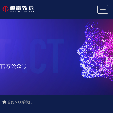
Toggl
Naviga
首页 >
联系我们