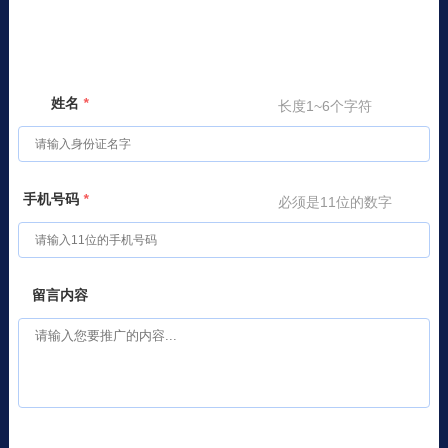
姓名
*
长度1~6个字符
手机号码
*
必须是11位的数字
留言内容